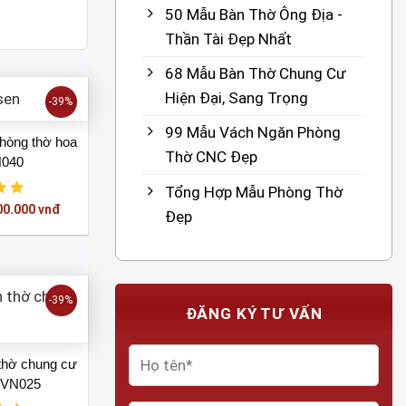
50 Mẫu Bàn Thờ Ông Địa -
Thần Tài Đẹp Nhất
68 Mẫu Bàn Thờ Chung Cư
Hiện Đại, Sang Trọng
-39%
99 Mẫu Vách Ngăn Phòng
hòng thờ hoa
Thờ CNC Đẹp
N040
Tổng Hợp Mẫu Phòng Thờ
Giá
00.000
vnđ
Đẹp
hiện
tại
00.000 vnđ.
là:
1.100.000 vnđ.
-39%
ĐĂNG KÝ TƯ VẤN
thờ chung cư
 VN025