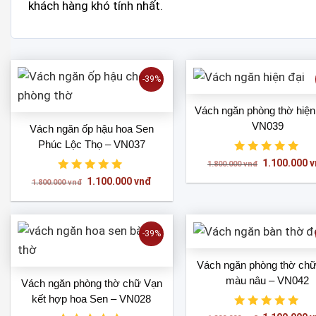
khách hàng khó tính nhất.
-39%
Vách ngăn phòng thờ hiện 
VN039
Vách ngăn ốp hậu hoa Sen
Phúc Lộc Thọ – VN037
Giá
1.100.000
v
1.800.000
vnđ
gốc
Giá
Giá
1.100.000
vnđ
là:
1.800.000
vnđ
gốc
hiện
1.800.000 
là:
tại
1.800.000 vnđ.
là:
1.100.000 vnđ.
-39%
Vách ngăn phòng thờ ch
màu nâu – VN042
Vách ngăn phòng thờ chữ Vạn
kết hợp hoa Sen – VN028