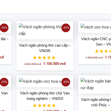
-39%
-39%
đại –
Vách ngăn CNC p
Sen – V
Vách ngăn phòng thờ cao cấp –
VN035
Giá
Giá
nđ
1.1
1.800.000
vnđ
hiện
gốc
Giá
Giá
1.100.000
vnđ
tại
là:
1.800.000
vnđ
gốc
hiện
vnđ.
là:
1.8
là:
tại
1.100.000 vnđ.
1.800.000 vnđ.
là:
1.100.000 vnđ.
-39%
-39%
ữ Vạn
Vách ngăn phòng thờ chữ Vạn
trang nghiêm – VN019
Vách ngăn phòng 
chữ Phúc –