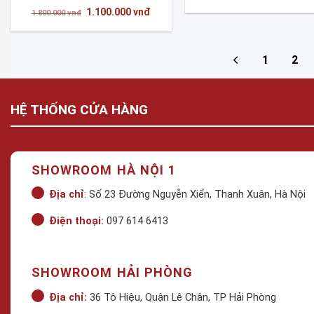
gốc
Giá
Giá
1.100.000
vnđ
là:
1.800.000
vnđ
gốc
hiện
1.800.000 
là:
tại
1.800.000 vnđ.
là:
1.100.000 vnđ.
1
2
HỆ THỐNG CỬA HÀNG
SHOWROOM HÀ NỘI 1
Địa chỉ
: Số 23 Đường Nguyễn Xiển, Thanh Xuân, Hà Nội
Điện thoại:
097 614 6413
SHOWROOM HẢI PHÒNG
Địa chỉ:
36 Tô Hiệu, Quận Lê Chân, TP Hải Phòng