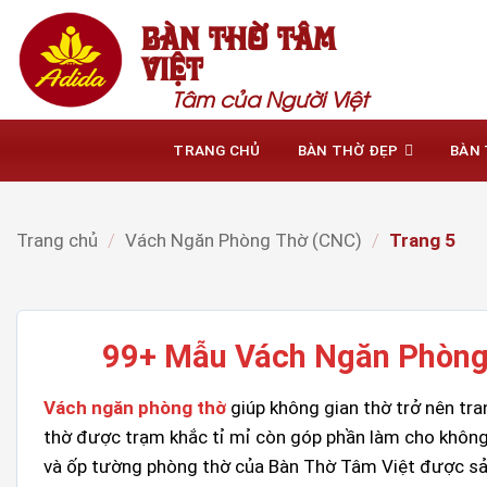
Bỏ
BÀN THỜ TÂM
qua
VIỆT
nội
Tâm của Người Việt
dung
TRANG CHỦ
BÀN THỜ ĐẸP
BÀN 
Trang chủ
/
Vách Ngăn Phòng Thờ (CNC)
/
Trang 5
99+ Mẫu Vách Ngăn Phòng 
Vách ngăn phòng thờ
giúp không gian thờ trở nên tr
thờ được trạm khắc tỉ mỉ còn góp phần làm cho không
và ốp tường phòng thờ của Bàn Thờ Tâm Việt được sản