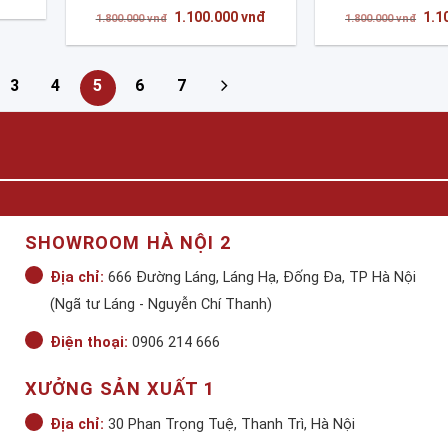
hiện
Giá
Giá
Giá
1.100.000
vnđ
1.1
tại
1.800.000
vnđ
1.800.000
vnđ
gốc
hiện
gốc
vnđ.
là:
là:
tại
là:
1.100.000 vnđ.
1.800.000 vnđ.
là:
1.8
1.100.000 vnđ.
3
4
5
6
7
SHOWROOM HÀ NỘI 2
Địa chỉ:
666 Đường Láng, Láng Hạ, Đống Đa, TP Hà Nội
(Ngã tư Láng - Nguyễn Chí Thanh)
Điện thoại:
0906 214 666
XƯỞNG SẢN XUẤT 1
Địa chỉ:
30 Phan Trọng Tuệ, Thanh Trì, Hà Nội