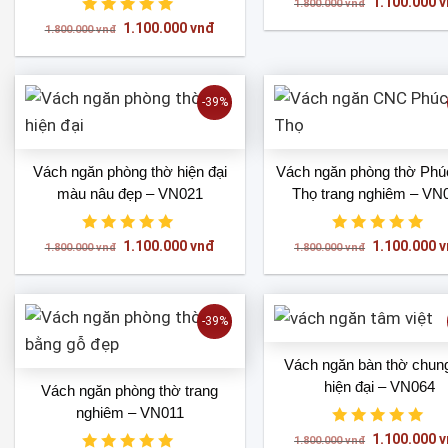
Giá
1.100.000
v
1.800.000
vnđ
gốc
Giá
Giá
1.100.000
vnđ
là:
1.800.000
vnđ
gốc
hiện
1.800.000 
là:
tại
1.800.000 vnđ.
là:
1.100.000 vnđ.
-39%
Vách ngăn phòng thờ hiện đại
Vách ngăn phòng thờ Phú
màu nâu đẹp – VN021
Thọ trang nghiêm – VN
Giá
Giá
Giá
1.100.000
vnđ
1.100.000
v
1.800.000
vnđ
1.800.000
vnđ
gốc
hiện
gốc
là:
tại
là:
1.800.000 vnđ.
là:
1.800.000 
1.100.000 vnđ.
-39%
Vách ngăn bàn thờ chun
hiện đại – VN064
Vách ngăn phòng thờ trang
nghiêm – VN011
Giá
1.100.000
v
1.800.000
vnđ