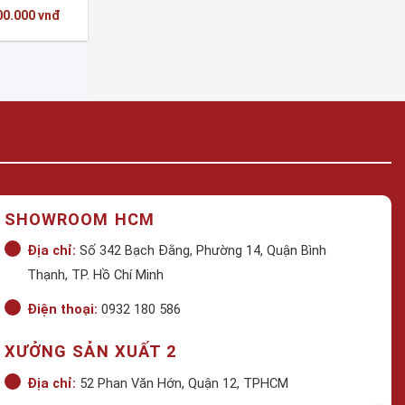
Giá
00.000
vnđ
hiện
tại
00.000 vnđ.
là:
1.100.000 vnđ.
SHOWROOM HCM
Địa chỉ:
Số 342 Bạch Đằng, Phường 14, Quận Bình
Thạnh, TP. Hồ Chí Minh
Điện thoại:
0932 180 586
XƯỞNG SẢN XUẤT 2
Địa chỉ:
52 Phan Văn Hớn, Quận 12, TPHCM