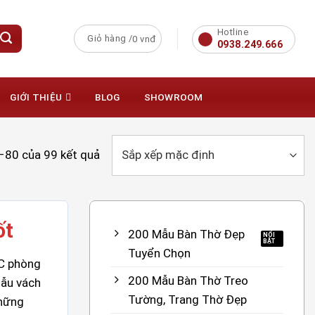
Hotline
Giỏ hàng /
0
vnđ
0938.249.666
GIỚI THIỆU
BLOG
SHOWROOM
–80 của 99 kết quả
ốt
200 Mẫu Bàn Thờ Đẹp
Tuyển Chọn
NC phòng
200 Mẫu Bàn Thờ Treo
mẫu vách
Tường, Trang Thờ Đẹp
những