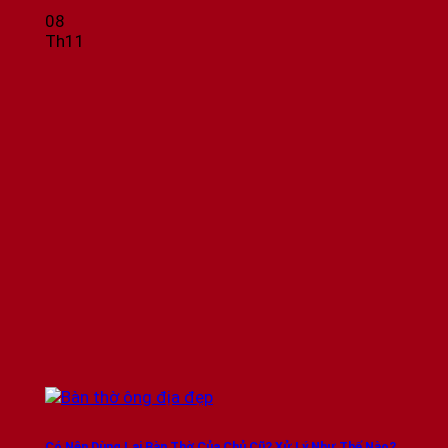
08
Th11
Có Nên Dùng Lại Bàn Thờ Của Chủ Cũ? Xử Lý Như Thế Nào?