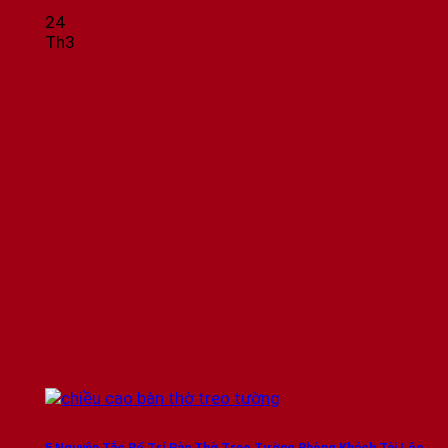
24
Th3
5 Nguyên Tắc Bố Trí Bàn Thờ Treo Tường Phòng Khách Tài Lộc