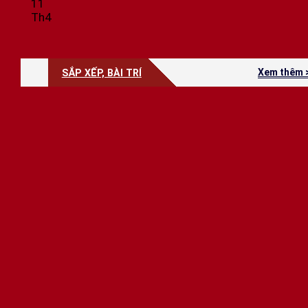
11
Th4
Xem thêm 
SẮP XẾP, BÀI TRÍ