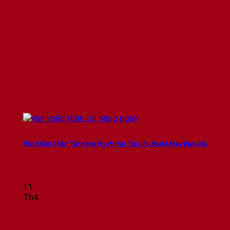
Văn Khấn Thần Tài Hàng Ngày Hút Tài Lộc Buôn May Bán Đắt
11
Th4