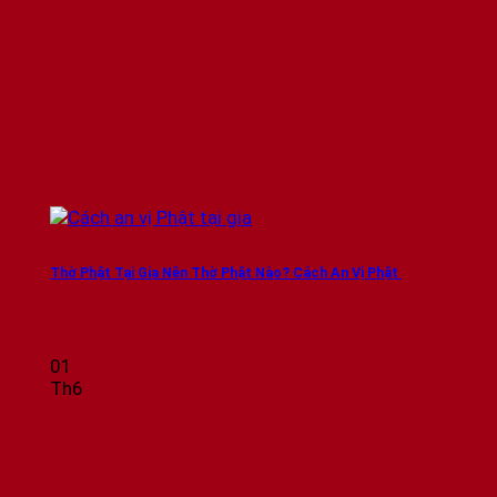
Thờ Phật Tại Gia Nên Thờ Phật Nào? Cách An Vị Phật
01
Th6