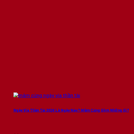
Ngày Vía Thần Tài 2024 Là Ngày Nào? Mâm Cúng Gồm Những Gì?