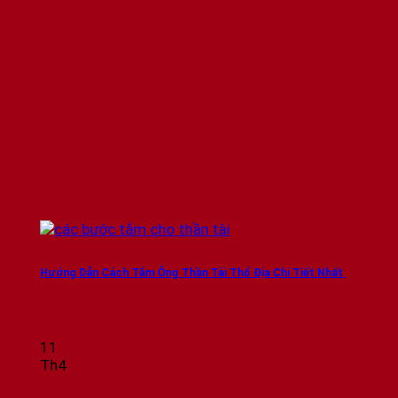
Hướng Dẫn Cách Tắm Ông Thần Tài Thổ Địa Chi Tiết Nhất
11
Th4