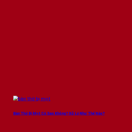
Bàn Thờ Bị Mọt Có Sao Không? Xử Lý Như Thế Nào?