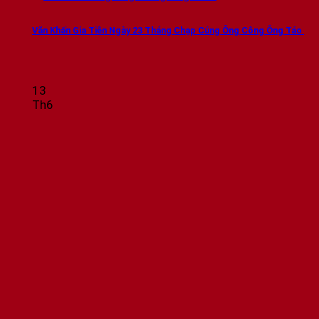
Văn Khấn Gia Tiên Ngày 23 Tháng Chạp Cúng Ông Công Ông Táo
13
Th6