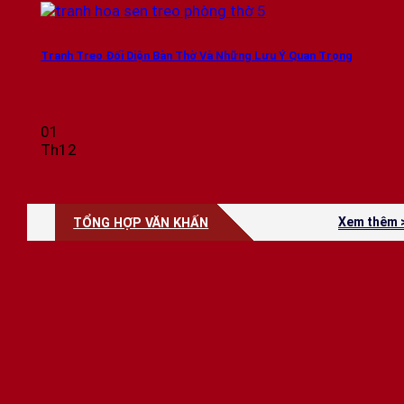
Tranh Treo Đối Diện Bàn Thờ Và Những Lưu Ý Quan Trọng
01
Th12
Xem thêm 
TỔNG HỢP VĂN KHẤN