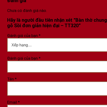
Đánh giá
Chưa có đánh giá nào.
Hãy là người đầu tiên nhận xét “Bàn thờ chun
gỗ Sồi đơn giản hiện đại – TT320”
Đánh giá của bạn
*
Đánh giá của bạn
*
Tên
*
Email
*