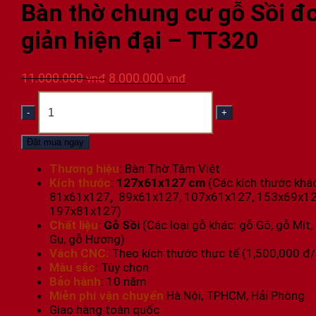
Bàn thờ chung cư gỗ Sồi đ
giản hiện đại – TT320
Giá
Giá
11.000.000
8.000.000
vnđ
vnđ
gốc
hiện
Bàn
là:
tại
thờ
11.000.000 vnđ.
là:
chung
8.000.000 vnđ.
cư
Đặt mua ngay
gỗ
Sồi
Thương hiệu
: Bàn Thờ Tâm Việt
đơn
Kích thước
:
127x61x127 cm
(Các kích thước khá
giản
81x61x127
,
89x61x127, 107x61x127, 153x69x12
hiện
197x81x127)
đại
Chất liệu
:
Gỗ Sồi
(Các loại gỗ khác: gỗ Gõ, gỗ Mít,
-
Gụ, gỗ Hương)
TT320
Vách CNC:
Theo kích thước thực tế (1,500,000 đ
số
Màu sắc
: Tùy chọn
lượng
Bảo hành
: 10 năm
Miễn phí vận chuyển
Hà Nội, TPHCM, Hải Phòng
Giao hàng toàn quốc