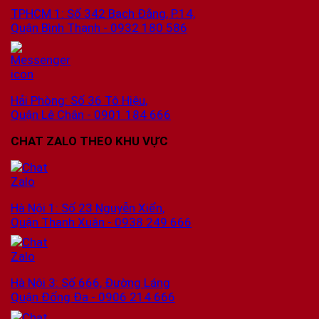
TPHCM 1: Số 342 Bạch Đằng, P.14,
Quận Bình Thạnh - 0932 180 586
Hải Phòng: Số 36 Tô Hiệu,
Quận Lê Chân - 0901 184 666
CHAT ZALO THEO KHU VỰC
Hà Nội 1: Số 23 Nguyễn Xiển,
Quận Thanh Xuân - 0938 249 666
Hà Nội 3: Số 666, Đường Láng
Quận Đống Đa - 0906 214 666