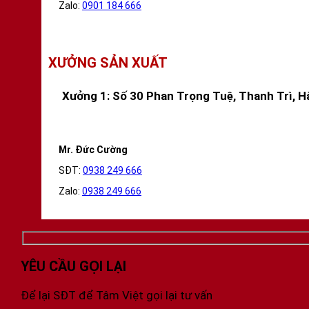
Zalo:
0901 184 666
XƯỞNG SẢN XUẤT
Xưởng 1: Số 30 Phan Trọng Tuệ, Thanh Trì, H
Mr. Đức Cường
SĐT:
0938 249 666
Zalo:
0938 249 666
YÊU CẦU GỌI LẠI
Để lại SĐT để Tâm Việt gọi lại tư vấn