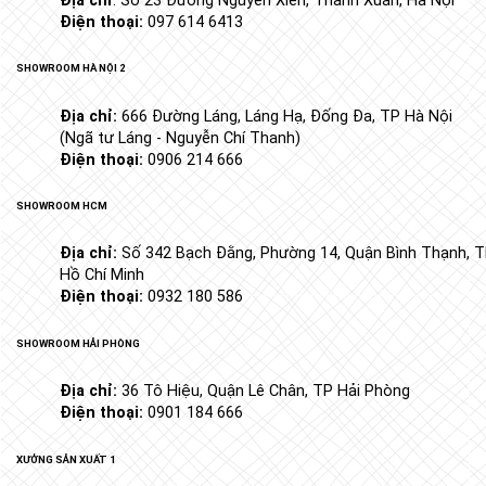
Địa chỉ
: Số 23 Đường Nguyễn Xiển, Thanh Xuân, Hà Nội
Điện thoại:
097 614 6413
SHOWROOM HÀ NỘI 2
Địa chỉ:
666 Đường Láng, Láng Hạ, Đống Đa, TP Hà Nội
(Ngã tư Láng - Nguyễn Chí Thanh)
Điện thoại:
0906 214 666
SHOWROOM HCM
Địa chỉ:
Số 342 Bạch Đằng, Phường 14, Quận Bình Thạnh, T
Hồ Chí Minh
Điện thoại:
0932 180 586
SHOWROOM HẢI PHÒNG
Địa chỉ:
36 Tô Hiệu, Quận Lê Chân, TP Hải Phòng
Điện thoại:
0901 184 666
XƯỞNG SẢN XUẤT 1