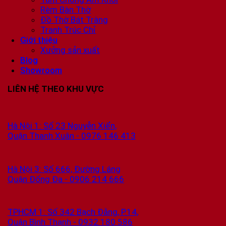
Rèm Bàn Thờ
Đồ Thờ Bát Tràng
Tranh Trúc Chỉ
Giới thiệu
Xưởng sản xuất
Blog
Showroom
LIÊN HỆ THEO KHU VỰC
Hà Nội 1: Số 23 Nguyễn Xiển,
Quận Thanh Xuân - 0976 146 413
Hà Nội 3: Số 666, Đường Láng
Quận Đống Đa - 0906 214 666
TPHCM 1: Số 342 Bạch Đằng, P.14,
Quận Bình Thạnh - 0932 180 586