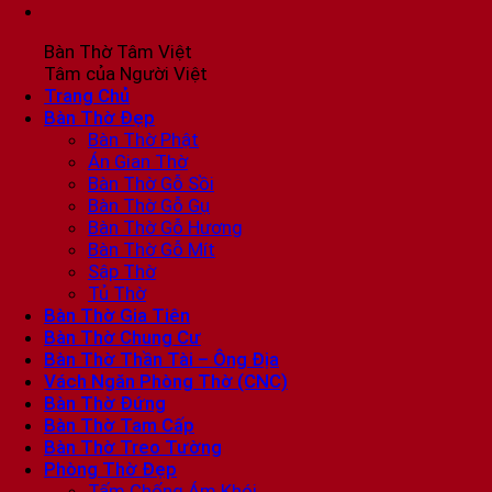
Bàn Thờ Tâm Việt
Tâm của Người Việt
Trang Chủ
Bàn Thờ Đẹp
Bàn Thờ Phật
Án Gian Thờ
Bàn Thờ Gỗ Sồi
Bàn Thờ Gỗ Gụ
Bàn Thờ Gỗ Hương
Bàn Thờ Gỗ Mít
Sập Thờ
Tủ Thờ
Bàn Thờ Gia Tiên
Bàn Thờ Chung Cư
Bàn Thờ Thần Tài – Ông Địa
Vách Ngăn Phòng Thờ (CNC)
Bàn Thờ Đứng
Bàn Thờ Tam Cấp
Bàn Thờ Treo Tường
Phòng Thờ Đẹp
Tấm Chống Ám Khói