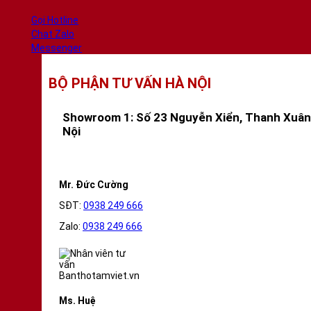
Gọi Hotline
Chat Zalo
Messenger
BỘ PHẬN TƯ VẤN HÀ NỘI
Showroom 1: Số 23 Nguyễn Xiển, Thanh Xuân
Nội
Mr. Đức Cường
SĐT:
0938 249 666
Zalo:
0938 249 666
Ms. Huệ