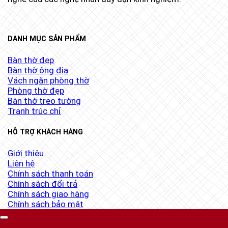
DANH MỤC SẢN PHẨM
Bàn thờ đẹp
Bàn thờ ông địa
Vách ngăn phòng thờ
Phòng thờ đẹp
Bàn thờ treo tường
Tranh trúc chỉ
HỖ TRỢ KHÁCH HÀNG
Giới thiệu
Liên hệ
Chính sách thanh toán
Chính sách đổi trả
Chính sách giao hàng
Chính sách bảo mật