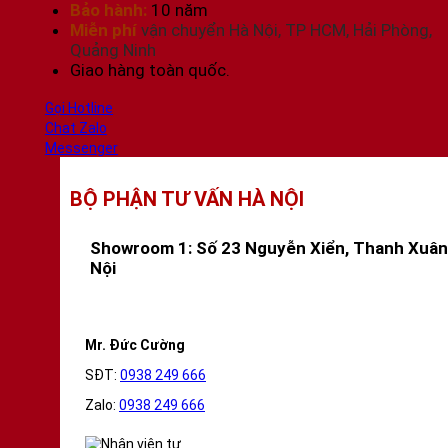
lợi
Bảo hành:
10 năm
-
Miễn phí
vận chuyển Hà Nội, TP HCM, Hải Phòng,
TR118
Quảng Ninh
số
Giao hàng toàn quốc.
lượng
Gọi Hotline
Chat Zalo
Messenger
BỘ PHẬN TƯ VẤN HÀ NỘI
Showroom 1: Số 23 Nguyễn Xiển, Thanh Xuân
Nội
Mr. Đức Cường
SĐT:
0938 249 666
Zalo:
0938 249 666