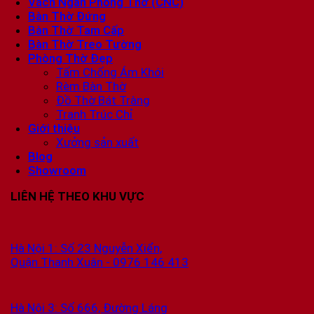
Vách Ngăn Phòng Thờ (CNC)
Bàn Thờ Đứng
Bàn Thờ Tam Cấp
Bàn Thờ Treo Tường
Phòng Thờ Đẹp
Tấm Chống Ám Khói
Rèm Bàn Thờ
Đồ Thờ Bát Tràng
Tranh Trúc Chỉ
Giới thiệu
Xưởng sản xuất
Blog
Showroom
LIÊN HỆ THEO KHU VỰC
Hà Nội 1: Số 23 Nguyễn Xiển,
Quận Thanh Xuân - 0976 146 413
Hà Nội 3: Số 666, Đường Láng