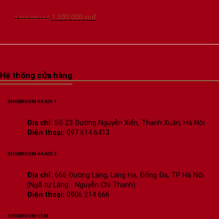
Giá
Giá
1.300.000
vnđ
1.650.000
vnđ
gốc
hiện
là:
tại
1.650.000 vnđ.
là:
1.300.000 vnđ.
Hệ thống cửa hàng
SHOWROOM HÀ NỘI 1
Địa chỉ
: Số 23 Đường Nguyễn Xiển, Thanh Xuân, Hà Nội
Điện thoại:
097 614 6413
SHOWROOM HÀ NỘI 2
Địa chỉ:
666 Đường Láng, Láng Hạ, Đống Đa, TP Hà Nội
(Ngã tư Láng - Nguyễn Chí Thanh)
Điện thoại:
0906 214 666
SHOWROOM HCM