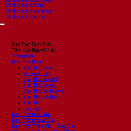
Chính sách đổi trả
Chính sách giao hàng
Chính sách bảo mật
Bàn Thờ Tâm Việt
Tâm của Người Việt
Trang Chủ
Bàn Thờ Đẹp
Bàn Thờ Phật
Án Gian Thờ
Bàn Thờ Gỗ Sồi
Bàn Thờ Gỗ Gụ
Bàn Thờ Gỗ Hương
Bàn Thờ Gỗ Mít
Sập Thờ
Tủ Thờ
Bàn Thờ Gia Tiên
Bàn Thờ Chung Cư
Bàn Thờ Thần Tài – Ông Địa