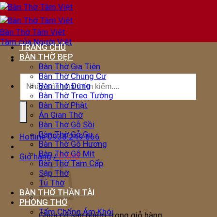
Bỏ
qua
nội
Bàn Thờ Tâm Việt
dung
Tâm của Người Việt
TRANG CHỦ
BÀN THỜ ĐẸP
Bàn Thờ Gia Tiên
Bàn Thờ Chung Cư
Tìm
Bàn Thờ Đứng
kiếm:
Bàn Thờ Treo Tường
Bàn Thờ Phật
Án Gian Thờ
Bàn Thờ Gỗ Sồi
Bàn Thờ Gỗ Gụ
Hotline
0938.249.666
Bàn Thờ Gỗ Hương
Bàn Thờ Gỗ Mít
0
vnđ
Giỏ hàng /
Bàn Thờ Tam Cấp
Sập Thờ
Tủ Thờ
BÀN THỜ THẦN TÀI
PHÒNG THỜ
Tấm Chống Ám Khói
Chưa có sản phẩm trong giỏ hàng.