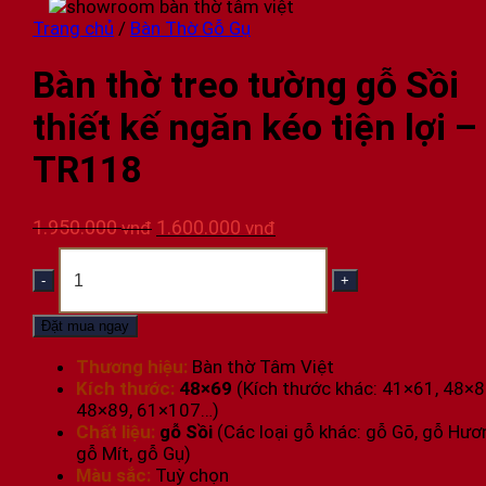
Trang chủ
/
Bàn Thờ Gỗ Gụ
Bàn thờ treo tường gỗ Sồi
thiết kế ngăn kéo tiện lợi –
TR118
Giá
Giá
1.950.000
1.600.000
vnđ
vnđ
gốc
hiện
Bàn
là:
tại
thờ
1.950.000 vnđ.
là:
treo
1.600.000 vnđ.
tường
Đặt mua ngay
gỗ
Sồi
Thương hiệu:
Bàn thờ Tâm Việt
thiết
Kích thước:
48×69
(Kích thước khác: 41×61, 48×8
kế
48×89, 61×107…)
ngăn
Chất liệu:
gỗ Sồi
(Các loại gỗ khác: gỗ Gõ, gỗ Hươ
kéo
gỗ Mít, gỗ Gụ)
tiện
Màu sắc:
Tuỳ chọn