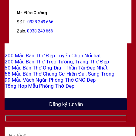
Mr. Đức Cường
SĐT:
0938 249 666
Zalo:
0938 249 666
200 Mẫu Bàn Thờ Đẹp Tuyển Chọn
200 Mẫu Bàn Thờ Treo Tường, Trang Thờ Đẹp
50 Mẫu Bàn Thờ Ông Địa - Thần Tài Đẹp Nhất
68 Mẫu Bàn Thờ Chung Cư Hiện Đại, Sang Trọng
99 Mẫu Vách Ngăn Phòng Thờ CNC Đẹp
Tổng Hợp Mẫu Phòng Thờ Đẹp
Đăng ký tư vấn