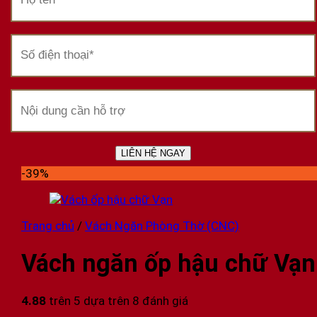
-39%
Trang chủ
/
Vách Ngăn Phòng Thờ (CNC)
Vách ngăn ốp hậu chữ Vạ
4.88
trên 5 dựa trên
8
đánh giá